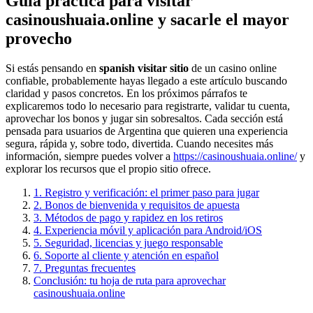
Guía práctica para visitar
casinoushuaia.online y sacarle el mayor
provecho
Si estás pensando en
spanish visitar sitio
de un casino online
confiable, probablemente hayas llegado a este artículo buscando
claridad y pasos concretos. En los próximos párrafos te
explicaremos todo lo necesario para registrarte, validar tu cuenta,
aprovechar los bonos y jugar sin sobresaltos. Cada sección está
pensada para usuarios de Argentina que quieren una experiencia
segura, rápida y, sobre todo, divertida. Cuando necesites más
información, siempre puedes volver a
https://casinoushuaia.online/
y
explorar los recursos que el propio sitio ofrece.
1. Registro y verificación: el primer paso para jugar
2. Bonos de bienvenida y requisitos de apuesta
3. Métodos de pago y rapidez en los retiros
4. Experiencia móvil y aplicación para Android/iOS
5. Seguridad, licencias y juego responsable
6. Soporte al cliente y atención en español
7. Preguntas frecuentes
Conclusión: tu hoja de ruta para aprovechar
casinoushuaia.online