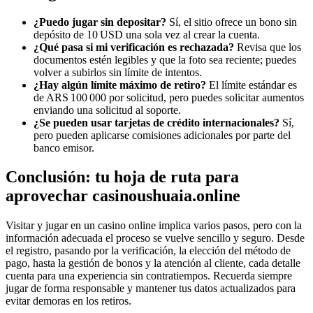
¿Puedo jugar sin depositar?
Sí, el sitio ofrece un bono sin
depósito de 10 USD una sola vez al crear la cuenta.
¿Qué pasa si mi verificación es rechazada?
Revisa que los
documentos estén legibles y que la foto sea reciente; puedes
volver a subirlos sin límite de intentos.
¿Hay algún límite máximo de retiro?
El límite estándar es
de ARS 100 000 por solicitud, pero puedes solicitar aumentos
enviando una solicitud al soporte.
¿Se pueden usar tarjetas de crédito internacionales?
Sí,
pero pueden aplicarse comisiones adicionales por parte del
banco emisor.
Conclusión: tu hoja de ruta para
aprovechar casinoushuaia.online
Visitar y jugar en un casino online implica varios pasos, pero con la
información adecuada el proceso se vuelve sencillo y seguro. Desde
el registro, pasando por la verificación, la elección del método de
pago, hasta la gestión de bonos y la atención al cliente, cada detalle
cuenta para una experiencia sin contratiempos. Recuerda siempre
jugar de forma responsable y mantener tus datos actualizados para
evitar demoras en los retiros.