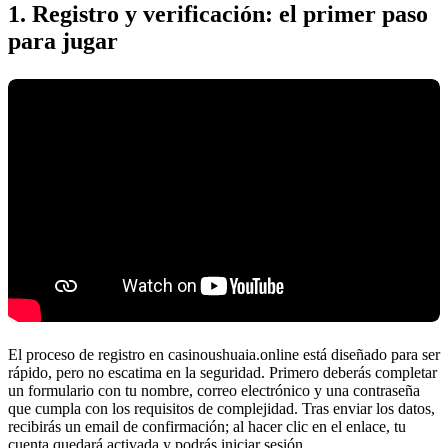
1. Registro y verificación: el primer paso
para jugar
El proceso de registro en casinoushuaia.online está diseñado para ser
rápido, pero no escatima en la seguridad. Primero deberás completar
un formulario con tu nombre, correo electrónico y una contraseña
que cumpla con los requisitos de complejidad. Tras enviar los datos,
recibirás un email de confirmación; al hacer clic en el enlace, tu
cuenta quedará activada y podrás iniciar sesión.