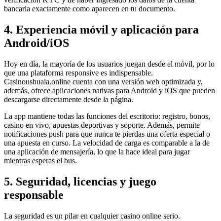
bancaria exactamente como aparecen en tu documento.
4. Experiencia móvil y aplicación para
Android/iOS
Hoy en día, la mayoría de los usuarios juegan desde el móvil, por lo
que una plataforma responsive es indispensable.
Casinoushuaia.online cuenta con una versión web optimizada y,
además, ofrece aplicaciones nativas para Android y iOS que pueden
descargarse directamente desde la página.
La app mantiene todas las funciones del escritorio: registro, bonos,
casino en vivo, apuestas deportivas y soporte. Además, permite
notificaciones push para que nunca te pierdas una oferta especial o
una apuesta en curso. La velocidad de carga es comparable a la de
una aplicación de mensajería, lo que la hace ideal para jugar
mientras esperas el bus.
5. Seguridad, licencias y juego
responsable
La seguridad es un pilar en cualquier casino online serio.