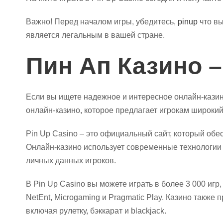
Важно! Перед началом игры, убедитесь,
pinup
что вы
является легальным в вашей стране.
Пин Ап Казино –
Если вы ищете надежное и интересное онлайн-казин
онлайн-казино, которое предлагает игрокам широкий 
Pin Up Casino – это официальный сайт, который обе
Онлайн-казино использует современные технологии 
личных данных игроков.
В Pin Up Casino вы можете играть в более 3 000 игр
NetEnt, Microgaming и Pragmatic Play. Казино также
включая рулетку, бэккарат и blackjack.