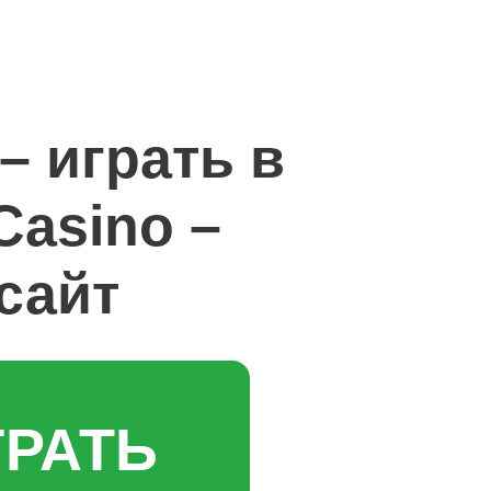
– играть в
Casino –
сайт
ГРАТЬ