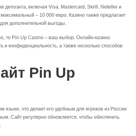
депозита, включая Visa, Mastercard, Skrill, Neteller и
 максимальный – 10 000 евро. Казино также предлагает
 для дополнительной выгоды.
, то Pin Up Casino – ваш выбор. Онлайн-казино
ть и конфиденциальность, а также несколько способов
йт Pin Up
м языке, что делает его удобным для игроков из России
ьным. Сайт регулярно обновляется, чтобы обеспечить
.