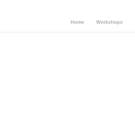
Home
Workshops
– играть в онлайн
 сайт
S