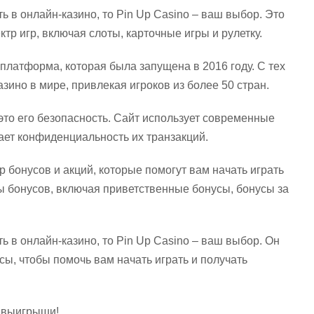
 в онлайн-казино, то Pin Up Casino – ваш выбор. Это
тр игр, включая слоты, карточные игры и рулетку.
платформа, которая была запущена в 2016 году. С тех
зино в мире, привлекая игроков из более 50 стран.
это его безопасность. Сайт использует современные
ает конфиденциальность их транзакций.
р бонусов и акций, которые помогут вам начать играть
 бонусов, включая приветственные бонусы, бонусы за
 в онлайн-казино, то Pin Up Casino – ваш выбор. Он
сы, чтобы помочь вам начать играть и получать
е выигрыши!