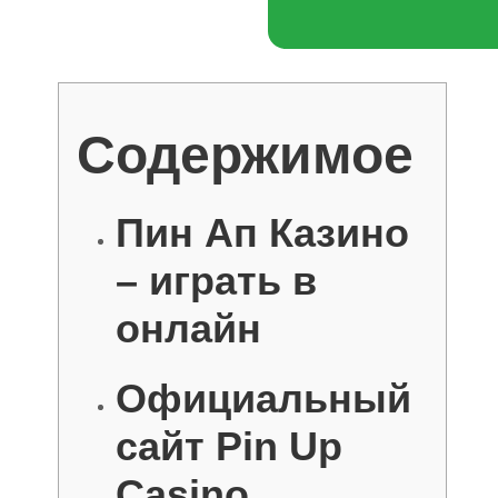
Содержимое
Пин Ап Казино
– играть в
онлайн
Официальный
сайт Pin Up
Casino