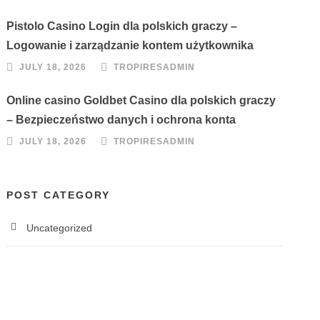
Pistolo Casino Login dla polskich graczy –
Logowanie i zarządzanie kontem użytkownika
JULY 18, 2026
TROPIRESADMIN
Online casino Goldbet Casino dla polskich graczy
– Bezpieczeństwo danych i ochrona konta
JULY 18, 2026
TROPIRESADMIN
POST CATEGORY
Uncategorized