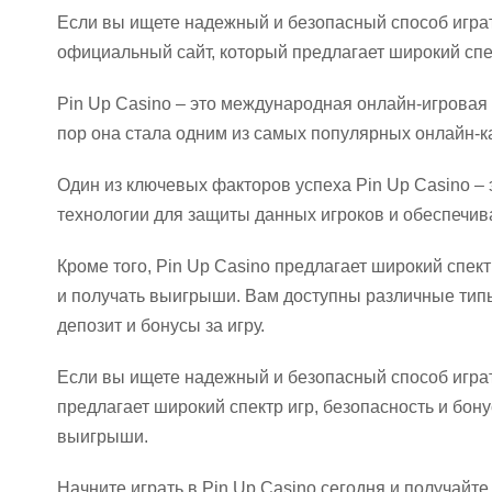
Если вы ищете надежный и безопасный способ играть
официальный сайт, который предлагает широкий спек
Pin Up Casino – это международная онлайн-игровая 
пор она стала одним из самых популярных онлайн-ка
Один из ключевых факторов успеха Pin Up Casino – 
технологии для защиты данных игроков и обеспечив
Кроме того, Pin Up Casino предлагает широкий спект
и получать выигрыши. Вам доступны различные типы
депозит и бонусы за игру.
Если вы ищете надежный и безопасный способ играть
предлагает широкий спектр игр, безопасность и бону
выигрыши.
Начните играть в Pin Up Casino сегодня и получайт