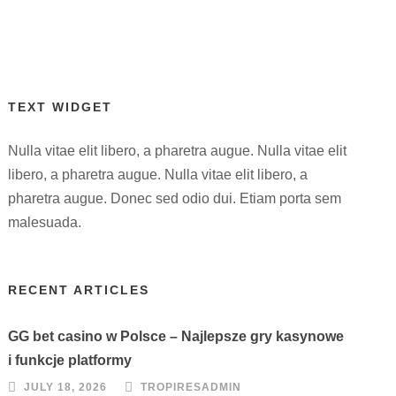
TEXT WIDGET
Nulla vitae elit libero, a pharetra augue. Nulla vitae elit
libero, a pharetra augue. Nulla vitae elit libero, a
pharetra augue. Donec sed odio dui. Etiam porta sem
malesuada.
RECENT ARTICLES
GG bet casino w Polsce – Najlepsze gry kasynowe
i funkcje platformy
JULY 18, 2026
TROPIRESADMIN