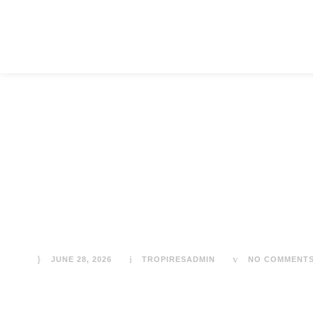
Пин Ап Казино 
– официальный
JUNE 28, 2026
TROPIRESADMIN
NO COMMENT