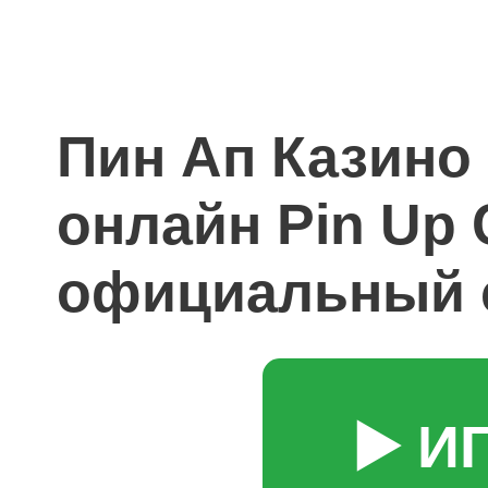
Пин Ап Казино 
онлайн Pin Up 
официальный 
▶️ И