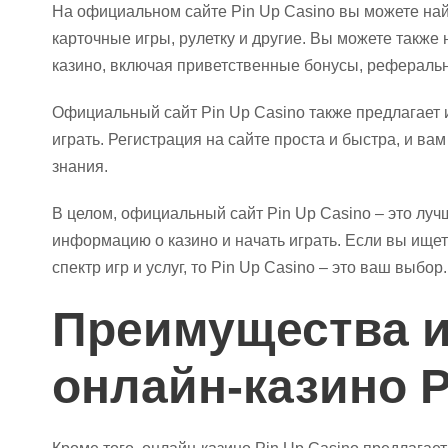
На официальном сайте Pin Up Casino вы можете най
карточные игры, рулетку и другие. Вы можете также
казино, включая приветственные бонусы, реферальн
Официальный сайт Pin Up Casino также предлагает 
играть. Регистрация на сайте проста и быстра, и в
знания.
В целом, официальный сайт Pin Up Casino – это луч
информацию о казино и начать играть. Если вы ищет
спектр игр и услуг, то Pin Up Casino – это ваш выбор.
Преимущества 
онлайн-казино P