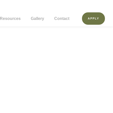
Resources
Gallery
Contact
APPLY
 Pin Up Casino