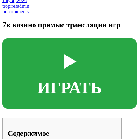
July 4, 2026
tropiresadmin
no comments
7к казино прямые трансляции игр
▶️
ИГРАТЬ
Содержимое