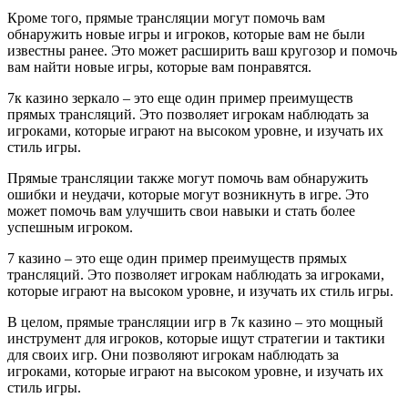
Кроме того, прямые трансляции могут помочь вам
обнаружить новые игры и игроков, которые вам не были
известны ранее. Это может расширить ваш кругозор и помочь
вам найти новые игры, которые вам понравятся.
7к казино зеркало – это еще один пример преимуществ
прямых трансляций. Это позволяет игрокам наблюдать за
игроками, которые играют на высоком уровне, и изучать их
стиль игры.
Прямые трансляции также могут помочь вам обнаружить
ошибки и неудачи, которые могут возникнуть в игре. Это
может помочь вам улучшить свои навыки и стать более
успешным игроком.
7 казино – это еще один пример преимуществ прямых
трансляций. Это позволяет игрокам наблюдать за игроками,
которые играют на высоком уровне, и изучать их стиль игры.
В целом, прямые трансляции игр в 7к казино – это мощный
инструмент для игроков, которые ищут стратегии и тактики
для своих игр. Они позволяют игрокам наблюдать за
игроками, которые играют на высоком уровне, и изучать их
стиль игры.