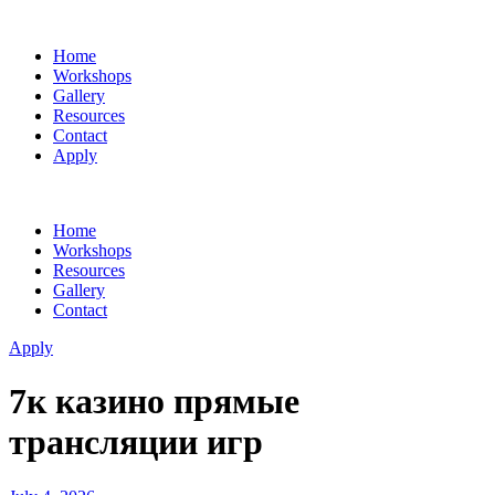
Home
Workshops
Gallery
Resources
Contact
Apply
Home
Workshops
Resources
Gallery
Contact
Apply
7к казино прямые
трансляции игр