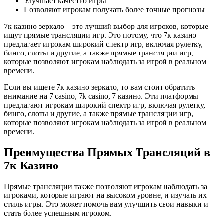
Улучшает качество игры
Позволяют игрокам получать более точные прогнозы
7к казино зеркало – это лучший выбор для игроков, которые
ищут прямые трансляции игр. Это потому, что 7к казино
предлагает игрокам широкий спектр игр, включая рулетку,
бинго, слоты и другие, а также прямые трансляции игр,
которые позволяют игрокам наблюдать за игрой в реальном
времени.
Если вы ищете 7к казино зеркало, то вам стоит обратить
внимание на 7 casino, 7k casino, 7 казино. Эти платформы
предлагают игрокам широкий спектр игр, включая рулетку,
бинго, слоты и другие, а также прямые трансляции игр,
которые позволяют игрокам наблюдать за игрой в реальном
времени.
Преимущества Прямых Трансляций в
7к Казино
Прямые трансляции также позволяют игрокам наблюдать за
игроками, которые играют на высоком уровне, и изучать их
стиль игры. Это может помочь вам улучшить свои навыки и
стать более успешным игроком.